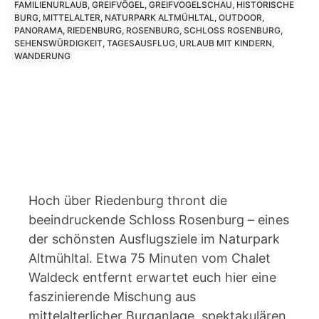
FAMILIENURLAUB
,
GREIFVÖGEL
,
GREIFVOGELSCHAU
,
HISTORISCHE
BURG
,
MITTELALTER
,
NATURPARK ALTMÜHLTAL
,
OUTDOOR
,
PANORAMA
,
RIEDENBURG
,
ROSENBURG
,
SCHLOSS ROSENBURG
,
SEHENSWÜRDIGKEIT
,
TAGESAUSFLUG
,
URLAUB MIT KINDERN
,
WANDERUNG
Hoch über Riedenburg thront die
beeindruckende Schloss Rosenburg – eines
der schönsten Ausflugsziele im Naturpark
Altmühltal. Etwa 75 Minuten vom Chalet
Waldeck entfernt erwartet euch hier eine
faszinierende Mischung aus
mittelalterlicher Burganlage, spektakulären