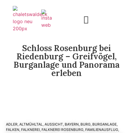
Chalets & Apartment
Ausflugsziele und Erlebnisse
Schloss Rosenburg bei
Riedenburg – Greifvögel,
Burganlage und Panorama
erleben
ADLER
,
ALTMÜHLTAL
,
AUSSICHT
,
BAYERN
,
BURG
,
BURGANLAGE
,
FALKEN
,
FALKNEREI
,
FALKNEREI ROSENBURG
,
FAMILIENAUSFLUG
,