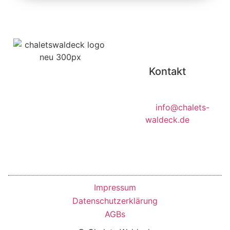
Kontakt
Kreuzfeld 14, 91790
Ihr Urlaub im
Bechthal
Blockstammhaus
E-Mail
:
info@chalets-
waldeck.de
Tel:
+4915780952950
Impressum
Datenschutzerklärung
AGBs