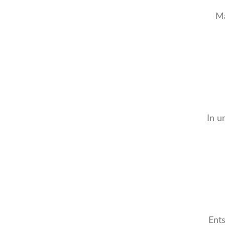
Ma
In u
Ent