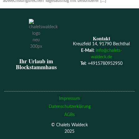
abwechslungsreichen Tagesausflug mit besonderer […]
Kontakt
Kreuzfeld 14, 91790 Bechthal
E-Mail
:
info@chalets-
waldeck.de
Ihr Urlaub im
Tel:
+4915780952950
Blockstammhaus
Impressum
Datenschutzerklärung
AGBs
© Chalets Waldeck
2025