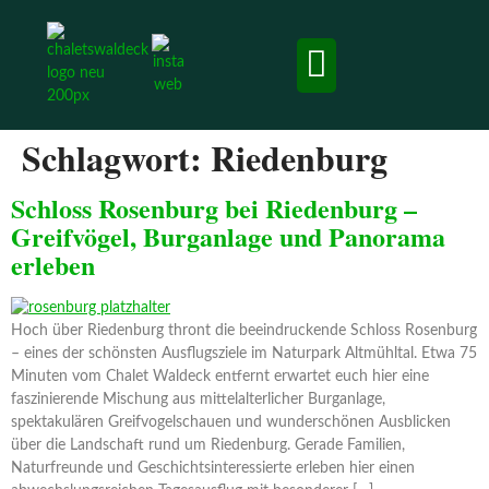
Chalets & Apartment
Ausflugsziele und Erlebnisse
Schlagwort:
Riedenburg
Schloss Rosenburg bei Riedenburg –
Greifvögel, Burganlage und Panorama
erleben
Hoch über Riedenburg thront die beeindruckende Schloss Rosenburg
– eines der schönsten Ausflugsziele im Naturpark Altmühltal. Etwa 75
Minuten vom Chalet Waldeck entfernt erwartet euch hier eine
faszinierende Mischung aus mittelalterlicher Burganlage,
spektakulären Greifvogelschauen und wunderschönen Ausblicken
über die Landschaft rund um Riedenburg. Gerade Familien,
Naturfreunde und Geschichtsinteressierte erleben hier einen