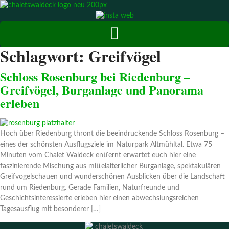
Zum
Inhalt
springen
Schlagwort:
Greifvögel
Schloss Rosenburg bei Riedenburg –
Greifvögel, Burganlage und Panorama
erleben
Hoch über Riedenburg thront die beeindruckende Schloss Rosenburg –
eines der schönsten Ausflugsziele im Naturpark Altmühltal. Etwa 75
Minuten vom Chalet Waldeck entfernt erwartet euch hier eine
faszinierende Mischung aus mittelalterlicher Burganlage, spektakulären
Greifvogelschauen und wunderschönen Ausblicken über die Landschaft
rund um Riedenburg. Gerade Familien, Naturfreunde und
Geschichtsinteressierte erleben hier einen abwechslungsreichen
Tagesausflug mit besonderer […]