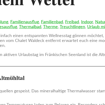
lung
,
Familienausflug
,
Familienbad
,
Freibad
,
Indoor
,
Natur
esausflug
,
Thermalbad
,
Therme
,
Treuchtlingen
,
Urlaub mi
einfach einen entspannten Wellnesstag gönnen möchtet, i
uten vom Chalet Waldeck entfernt erwartet euch eine m
en.
 aktiven Urlaubstag im Fränkischen Seenland ist die A
Altmühltal
lquellen gespeist. Das mineralhaltige Thermalwasser st
Temperaturen laden zum Relaxen ein. Besonders schön 