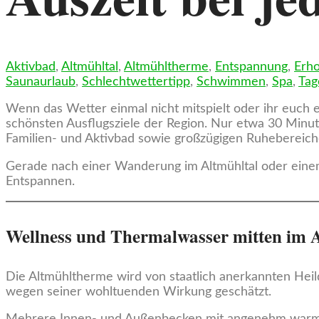
Aktivbad
,
Altmühltal
,
Altmühltherme
,
Entspannung
,
Erho
Saunaurlaub
,
Schlechtwettertipp
,
Schwimmen
,
Spa
,
Tag
Wenn das Wetter einmal nicht mitspielt oder ihr euch 
schönsten Ausflugsziele der Region. Nur etwa 30 Min
Familien- und Aktivbad sowie großzügigen Ruhebereich
Gerade nach einer Wanderung im Altmühltal oder einem
Entspannen.
Wellness und Thermalwasser mitten im 
Die Altmühltherme wird von staatlich anerkannten Hei
wegen seiner wohltuenden Wirkung geschätzt.
Mehrere Innen- und Außenbecken mit angenehm warmen 