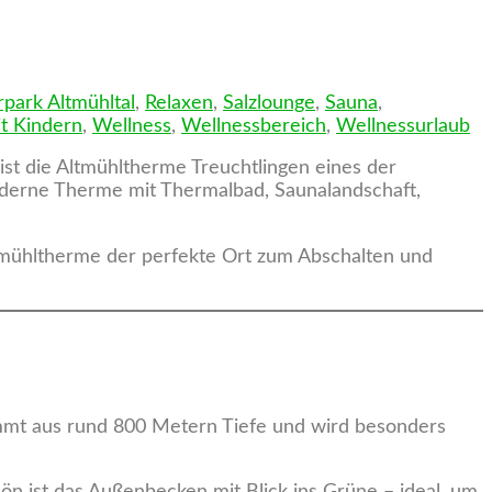
park Altmühltal
,
Relaxen
,
Salzlounge
,
Sauna
,
t Kindern
,
Wellness
,
Wellnessbereich
,
Wellnessurlaub
st die Altmühltherme Treuchtlingen eines der
oderne Therme mit Thermalbad, Saunalandschaft,
ltmühltherme der perfekte Ort zum Abschalten und
ammt aus rund 800 Metern Tiefe und wird besonders
ist das Außenbecken mit Blick ins Grüne – ideal, um