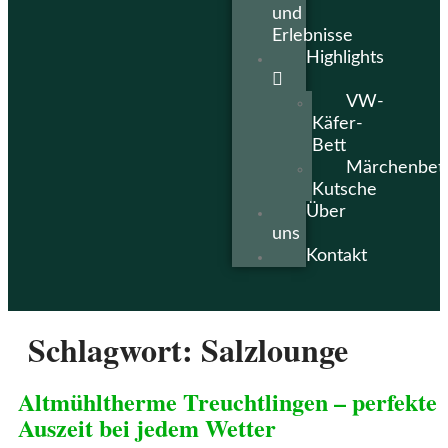
und
Erlebnisse
Highlights
VW-
Käfer-
Bett
Märchenbet
Kutsche
Über
uns
Kontakt
Schlagwort:
Salzlounge
Altmühltherme Treuchtlingen – perfekte
Auszeit bei jedem Wetter