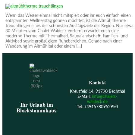
Wenn das Wetter einmal nicht mitspielt oder ihr euch einfach einen
entspannten Wellnesstag gönnen möchtet, ist die Altmühltherme
Treuchtlingen eines der schönsten Ausflugsziele der Region. Nur etwa
30 Minuten vom Chalet Waldeck entfernt erwartet euch eine
moderne Therme mit Thermalbad, Saunalandschaft, Familien- und
Aktivbad sowie großzügigen Ruhebereichen. Gerade nach einer
Wanderung im Altmühltal oder einem […]
Kontakt
Kreuzfeld 14, 91790 Bechthal
E-Mail
:
info@chalets-
waldeck.de
Ihr Urlaub im
Tel:
+4915780952950
Blockstammhaus