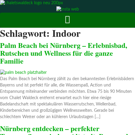
Zum
Inhalt
springen
Schlagwort:
Indoor
Palm Beach bei Nürnberg – Erlebnisbad,
Rutschen und Wellness für die ganze
Familie
Das Palm Beach bei Nürnberg zählt zu den bekanntesten Erlebnisbädern
Bayerns und ist perfekt für alle, die Wasserspaß, Action und
Entspannung miteinander verbinden möchten. Etwa 75 bis 90 Minuten
vom Chalet Waldeck entfernt erwartet euch hier eine riesige
Badelandschaft mit spektakulären Wasserrutschen, Wellenbad,
Kinderbereichen und großzügigen Wellnesswelten. Gerade bei
schlechtem Wetter oder an kühleren Urlaubstagen […]
Nürnberg entdecken – perfekter