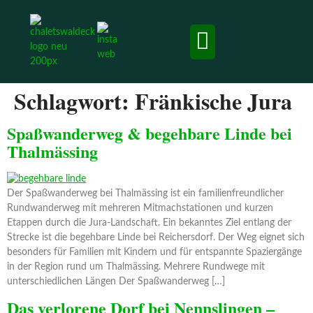
Chalets & Apartment
Ausflugsziele und Erlebnisse
Schlagwort:
Fränkische Jura
Spaßwanderweg & begehbare Linde bei
Thalmässing
Der Spaßwanderweg bei Thalmässing ist ein familienfreundlicher
Rundwanderweg mit mehreren Mitmachstationen und kurzen
Etappen durch die Jura-Landschaft. Ein bekanntes Ziel entlang der
Strecke ist die begehbare Linde bei Reichersdorf. Der Weg eignet sich
besonders für Familien mit Kindern und für entspannte Spaziergänge
in der Region rund um Thalmässing. Mehrere Rundwege mit
unterschiedlichen Längen Der Spaßwanderweg […]
Das verlorene Dorf bei Nennslingen –