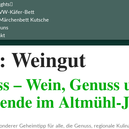
ights
VW-Käfer-Bett
Märchenbett Kutsche
 uns
kt
t:
Weingut
ss – Wein, Genuss 
bende im Altmühl-
sonderer Geheimtipp für alle, die Genuss, regionale Kuli