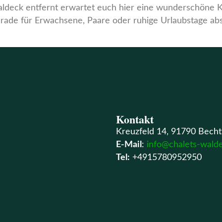
ldeck entfernt erwartet euch hier eine wunderschöne K
ade für Erwachsene, Paare oder ruhige Urlaubstage absei
Kontakt
Kreuzfeld 14, 91790 Becht
E-Mail
:
info@chalets-wald
Tel:
+4915780952950