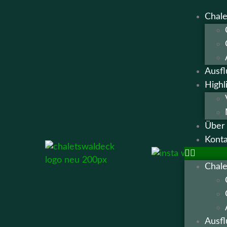
Chale
Ausfl
Highl
Über
Konta
Chale
Ausfl