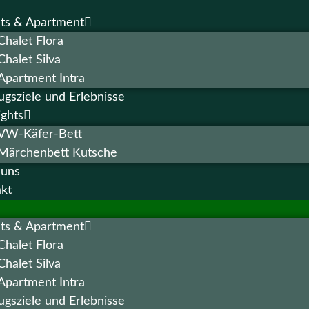
ts & Apartment
Chalet Flora
Chalet Silva
Apartment Intra
ugsziele und Erlebnisse
ights
VW-Käfer-Bett
Märchenbett Kutsche
 uns
kt
ts & Apartment
Chalet Flora
Chalet Silva
Apartment Intra
ugsziele und Erlebnisse