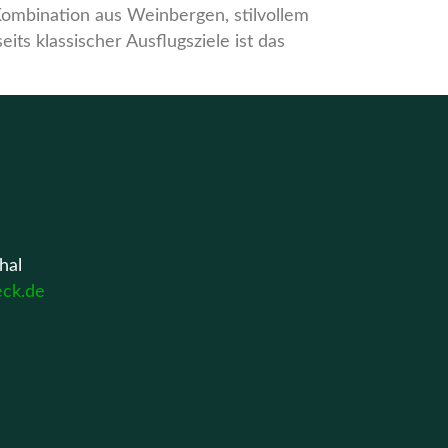
ombination aus Weinbergen, stilvollem
ts klassischer Ausflugsziele ist das
hal
eck.de