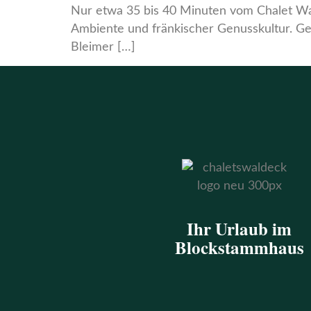
Nur etwa 35 bis 40 Minuten vom Chalet Wa
Ambiente und fränkischer Genusskultur. Ger
Bleimer […]
Ihr Urlaub im
Blockstammhaus