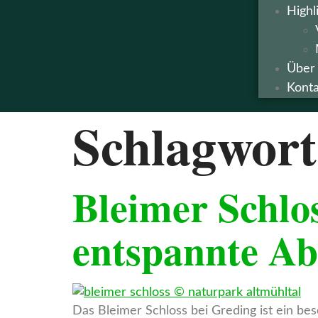
Highl
Über
Konta
Schlagwor
Bleimer Schlo
entspannte A
Das Bleimer Schloss bei Greding ist ein be