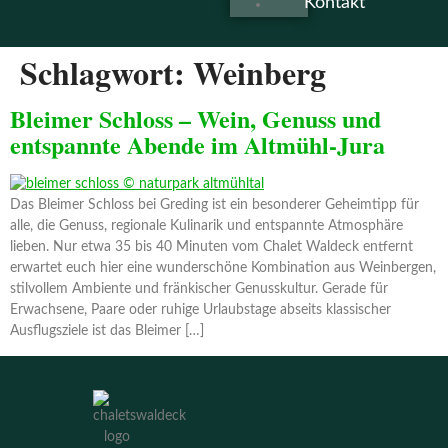
Kontakt
Schlagwort:
Weinberg
Bleimer Schloss – Wein, Genuss und
entspannte Abende im Altmühl-Jura
Das Bleimer Schloss bei Greding ist ein besonderer Geheimtipp für
alle, die Genuss, regionale Kulinarik und entspannte Atmosphäre
lieben. Nur etwa 35 bis 40 Minuten vom Chalet Waldeck entfernt
erwartet euch hier eine wunderschöne Kombination aus Weinbergen,
stilvollem Ambiente und fränkischer Genusskultur. Gerade für
Erwachsene, Paare oder ruhige Urlaubstage abseits klassischer
Ausflugsziele ist das Bleimer […]