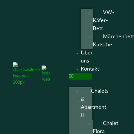
VW-
Käfer-
Bett
Märchenbett
Kutsche
Über
uns
Kontakt
Chalets
&
Apartment
Chalet
Flora