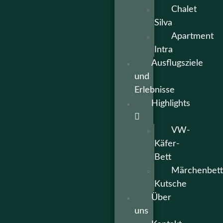
Chalet
Silva
Apartment
Intra
Ausflugsziele
und
Erlebnisse
Highlights
VW-
Käfer-
Bett
Märchenbett
Kutsche
Über
uns