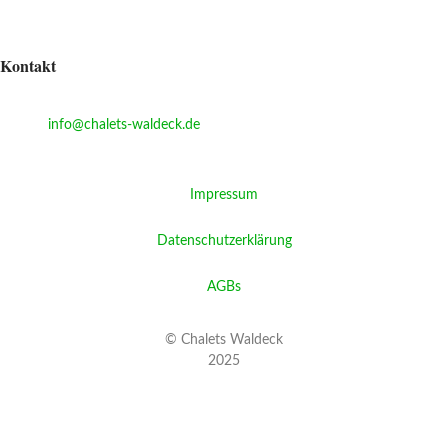
Ihr Urlaub im
Blockstammhaus
Kontakt
Kreuzfeld 14, 91790 Bechthal
E-Mail
:
info@chalets-waldeck.de
Tel:
+4915780952950
Impressum
Datenschutzerklärung
AGBs
© Chalets Waldeck
2025