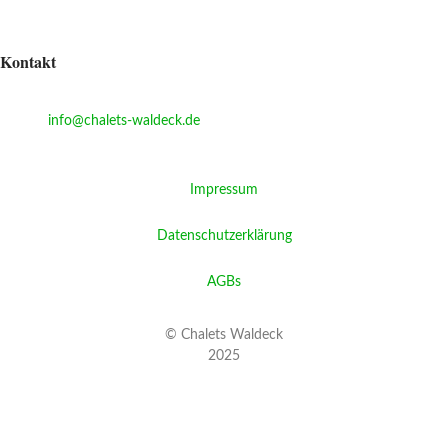
Ihr Urlaub im
Blockstammhaus
Kontakt
Kreuzfeld 14, 91790 Bechthal
E-Mail
:
info@chalets-waldeck.de
Tel:
+4915780952950
Impressum
Datenschutzerklärung
AGBs
© Chalets Waldeck
2025