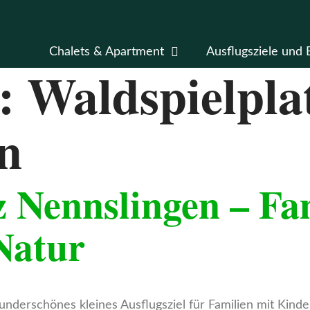
Chalets & Apartment
Ausflugsziele und 
t:
Waldspielpla
n
z Nennslingen – Fam
Natur
wunderschönes kleines Ausflugsziel für Familien mit Kin