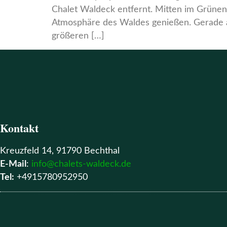
Chalet Waldeck entfernt. Mitten im Grünen 
Atmosphäre des Waldes genießen. Gerade 
größeren […]
Kontakt
Kreuzfeld 14, 91790 Bechthal
E-Mail
:
info@chalets-waldeck.de
Tel:
+4915780952950