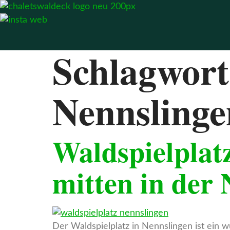
Zum
Inhalt
springen
Schlagwor
Nennslinge
Waldspielplat
mitten in der 
Der Waldspielplatz in Nennslingen ist ein 