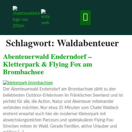
Chalets & Apartment
Ausflugsziele und Erlebnisse
Schlagwort:
Waldabenteuer
Abenteuerwald Enderndorf –
Kletterpark & Flying Fox am
Brombachsee
Der Abenteuerwald Enderndorf am Brombachsee zählt zu den
beliebtesten Outdoor-Erlebnissen im Fränkischen Seenland und ist
perfekt für alle, die Action, Natur und Abenteuer miteinander
verbinden möchten. Nur etwa 35 Minuten vom Chalet Waldeck
entfernt erwartet euch hier ein moderner Kletterpark mit
abwechslungsreichen Parcours und spektakulären Flying-Fox-
Strecken mitten im Wald. Gerade Familien, aktive Urlauber und