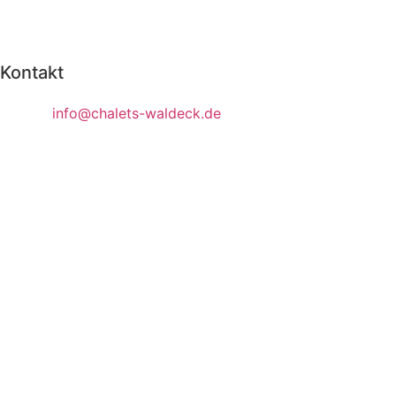
Kontakt
Kreuzfeld 14, 91790 Bechthal
E-Mail
:
info@chalets-waldeck.de
Tel:
+4915780952950