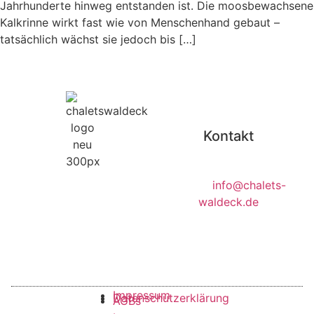
Jahrhunderte hinweg entstanden ist. Die moosbewachsene
Kalkrinne wirkt fast wie von Menschenhand gebaut –
tatsächlich wächst sie jedoch bis […]
Kontakt
Kreuzfeld 14, 91790
Bechthal
E-Mail
:
info@chalets-
Ihr Urlaub im
waldeck.de
Tel:
+4915780952950
Blockstammhaus
Impressum
Datenschutzerklärung
AGBs