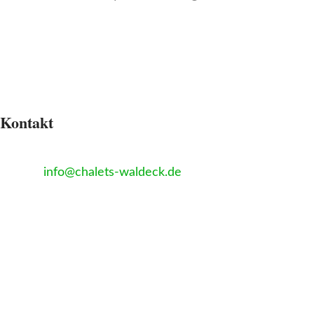
Kontakt
Kreuzfeld 14, 91790 Bechthal
E-Mail
:
info@chalets-waldeck.de
Tel:
+4915780952950