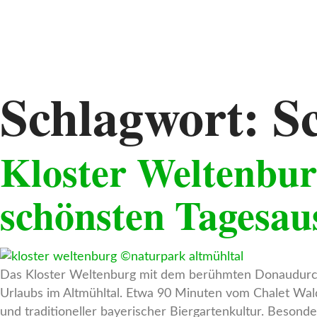
Zum
Inhalt
springen
Schlagwort:
Sc
Kloster Weltenbu
schönsten Tagesau
Das Kloster Weltenburg mit dem berühmten Donaudurchbr
Urlaubs im Altmühltal. Etwa 90 Minuten vom Chalet Walde
und traditioneller bayerischer Biergartenkultur. Beson