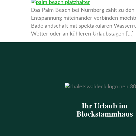
Das Palm Beach bei Nürnberg zählt zu den b
Entspannung miteinander verbinden möchten
Badelandschaft mit spektakulären Wasserr
Wetter oder an kühleren Urlaubstagen […]
Ihr Urlaub im
Blockstammhaus