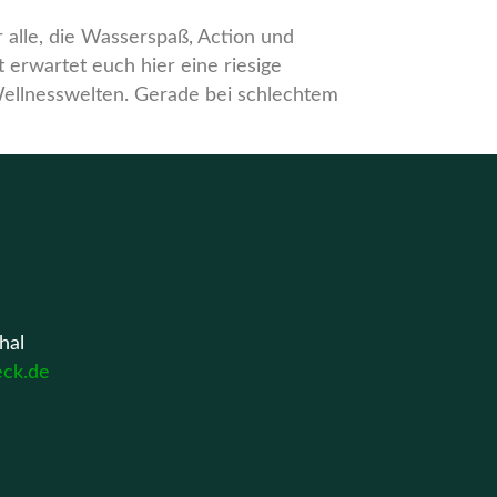
 alle, die Wasserspaß, Action und
erwartet euch hier eine riesige
ellnesswelten. Gerade bei schlechtem
hal
eck.de