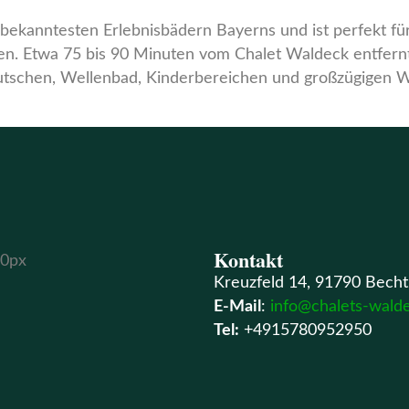
ekanntesten Erlebnisbädern Bayerns und ist perfekt für
. Etwa 75 bis 90 Minuten vom Chalet Waldeck entfernt 
utschen, Wellenbad, Kinderbereichen und großzügigen W
Kontakt
Kreuzfeld 14, 91790 Becht
E-Mail
:
info@chalets-wald
Tel:
+4915780952950