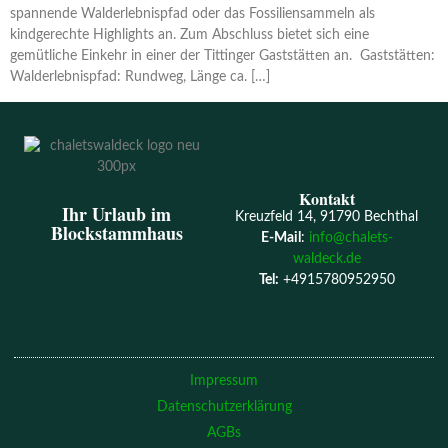
spannende Walderlebnispfad oder das Fossiliensammeln als
kindgerechte Highlights an. Zum Abschluss bietet sich eine
gemütliche Einkehr in einer der Tittinger Gaststätten an. Gaststätten:
Walderlebnispfad: Rundweg, Länge ca. […]
Kontakt
Ihr Urlaub im
Kreuzfeld 14, 91790 Bechthal
Blockstammhaus
E-Mail
:
info@chalets-
waldeck.de
Tel:
+4915780952950
Impressum
Datenschutzerklärung
AGBs