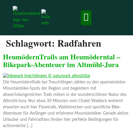
Chalets & Apartment
Ausflugsziele und Erlebnisse
Schlagwort:
Radfahren
HeumödernTrails am Heumöderntal –
Bikepark-Abenteuer im Altmühl-Jura
Die HeumödernTrails bei Treuchtlingen zählen zu den spannendsten
Mountainbike-Spots der Region und begeistern mit
abwechslungsreichen Trails mitten in der wunderschönen Natur des
Altmühl-Jura. Nur etwa 30 Minuten vom Chalet Waldeck entfernt
erwarten euch hier Flowtrails, Waldstrecken und sportliche Bike-
Abenteuer für Anfänger und erfahrene Mountainbiker. Gerade aktive
Urlauber und Fahrradfans finden hier perfekte Bedingungen für
actionreiche […]