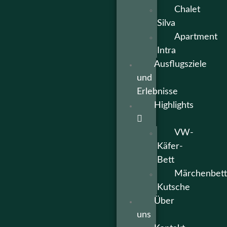
Chalet
Silva
Apartment
Intra
Ausflugsziele
und
Erlebnisse
Highlights
VW-
Käfer-
Bett
Märchenbett
Kutsche
Über
uns