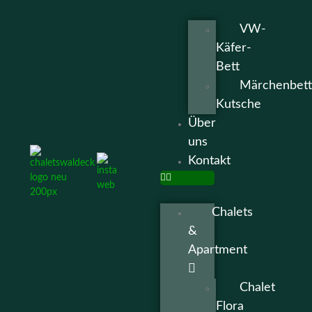
VW-
Käfer-
Bett
Märchenbett
Kutsche
Über
uns
Kontakt
Chalets
&
Apartment
Chalet
Flora