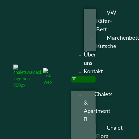
VW-
Käfer-
Bett
Märchenbett
Kutsche
Über
uns
Kontakt
Chalets
&
Apartment
Chalet
Flora