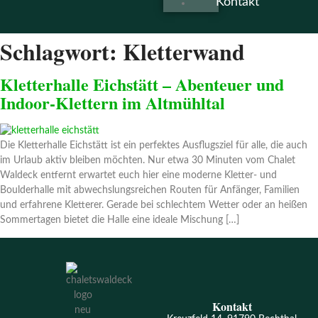
Kontakt
Schlagwort:
Kletterwand
Kletterhalle Eichstätt – Abenteuer und
Indoor-Klettern im Altmühltal
Die Kletterhalle Eichstätt ist ein perfektes Ausflugsziel für alle, die auch
im Urlaub aktiv bleiben möchten. Nur etwa 30 Minuten vom Chalet
Waldeck entfernt erwartet euch hier eine moderne Kletter- und
Boulderhalle mit abwechslungsreichen Routen für Anfänger, Familien
und erfahrene Kletterer. Gerade bei schlechtem Wetter oder an heißen
Sommertagen bietet die Halle eine ideale Mischung […]
Kontakt