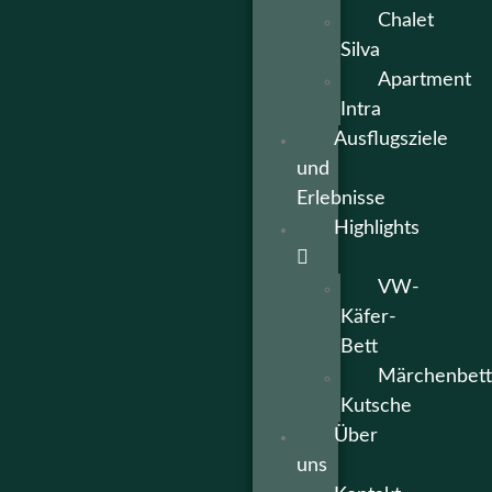
Chalet
Silva
Apartment
Intra
Ausflugsziele
und
Erlebnisse
Highlights
VW-
Käfer-
Bett
Märchenbett
Kutsche
Über
uns