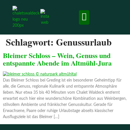
Chalets & Apartment
Ausflugsziele und Erlebnisse
Schlagwort:
Genussurlaub
Bleimer Schloss – Wein, Genuss und
entspannte Abende im Altmühl-Jura
Das Bleimer Schloss bei Greding ist ein besonderer Geheimtipp für
alle, die Genuss, regionale Kulinarik und entspannte Atmosphäre
lieben. Nur etwa 35 bis 40 Minuten vom Chalet Waldeck entfernt
erwartet euch hier eine wunderschöne Kombination aus Weinbergen,
stilvollem Ambiente und fränkischer Genusskultur. Gerade für
Erwachsene, Paare oder ruhige Urlaubstage abseits klassischer
Ausflugsziele ist das Bleimer […]