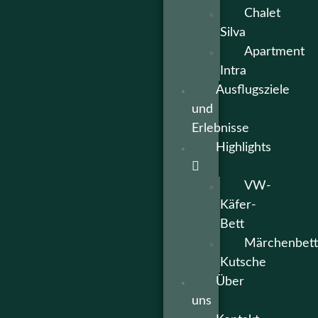
Chalet
Silva
Apartment
Intra
Ausflugsziele
und
Erlebnisse
Highlights
VW-
Käfer-
Bett
Märchenbett
Kutsche
Über
uns