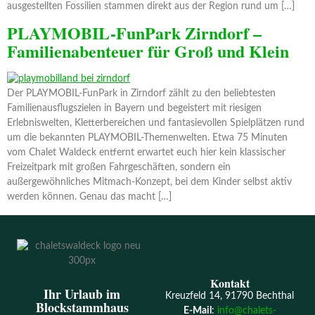
ausgestellten Fossilien stammen direkt aus der Region rund um […]
PLAYMOBIL-FunPark Zirndorf –
Familienabenteuer für Groß und Klein
Der PLAYMOBIL-FunPark in Zirndorf zählt zu den beliebtesten
Familienausflugszielen in Bayern und begeistert mit riesigen
Erlebniswelten, Kletterbereichen und fantasievollen Spielplätzen rund
um die bekannten PLAYMOBIL-Themenwelten. Etwa 75 Minuten
vom Chalet Waldeck entfernt erwartet euch hier kein klassischer
Freizeitpark mit großen Fahrgeschäften, sondern ein
außergewöhnliches Mitmach-Konzept, bei dem Kinder selbst aktiv
werden können. Genau das macht […]
Kontakt
Ihr Urlaub im
Kreuzfeld 14, 91790 Bechthal
Blockstammhaus
E-Mail
:
info@chalets-