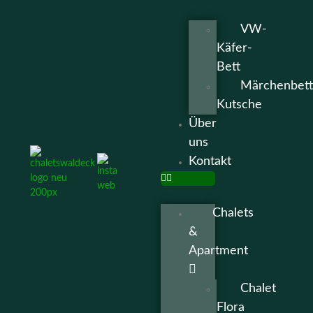
VW-
Käfer-
Bett
Märchenbett
Kutsche
Über
uns
Kontakt
Chalets
&
Apartment
Chalet
Flora