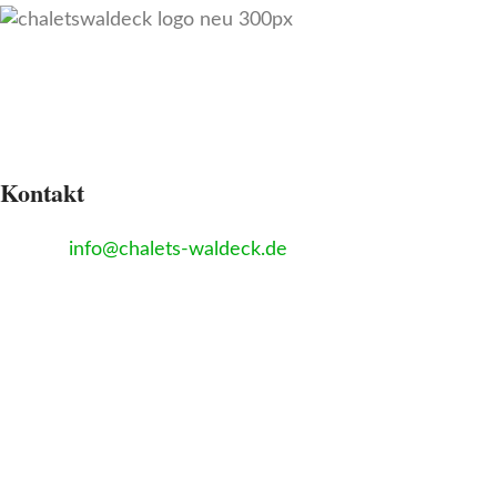
Kontakt
Kreuzfeld 14, 91790 Bechthal
E-Mail
:
info@chalets-waldeck.de
Tel:
+4915780952950