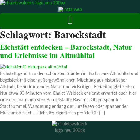
Zum
Inhalt
springen
Schlagwort:
Barockstadt
Eichstätt entdecken – Barockstadt, Natur
und Erlebnisse im Altmühltal
Eichstätt gehört zu den schönsten Städten im Naturpark Altmühltal und
begeistert mit einer außergewöhnlichen Mischung aus historischer
Altstadt, beeindruckender Natur und vielseitigen Freizeitmöglichkeiten.
Nur etwa 30 Minuten vom Chalet Waldeck entfernt erwartet euch hier
eine der charmantesten Barockstädte Bayerns. Ob entspannter
Stadtbummel, Wanderung entlang der Jurafelsen oder spannender
Museumsbesuch – Eichstätt eignet sich perfekt für […]