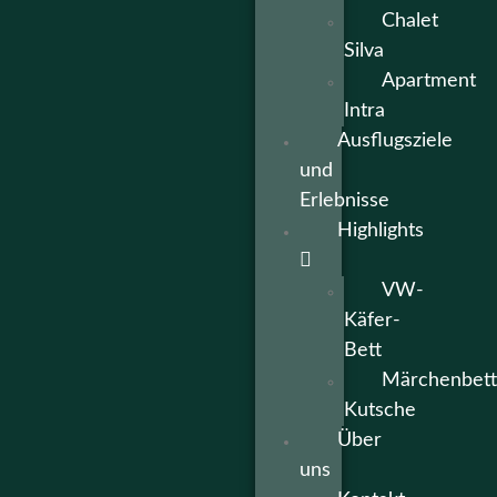
Chalet
Silva
Apartment
Intra
Ausflugsziele
und
Erlebnisse
Highlights
VW-
Käfer-
Bett
Märchenbett
Kutsche
Über
uns