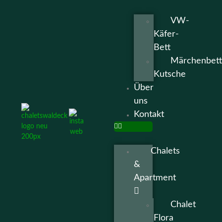
VW-
Käfer-
Bett
Märchenbett
Kutsche
Über
uns
Kontakt
Chalets
&
Apartment
Chalet
Flora