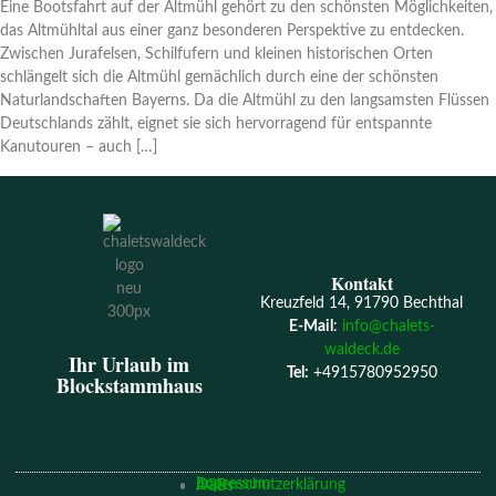
Eine Bootsfahrt auf der Altmühl gehört zu den schönsten Möglichkeiten,
das Altmühltal aus einer ganz besonderen Perspektive zu entdecken.
Zwischen Jurafelsen, Schilfufern und kleinen historischen Orten
schlängelt sich die Altmühl gemächlich durch eine der schönsten
Naturlandschaften Bayerns. Da die Altmühl zu den langsamsten Flüssen
Deutschlands zählt, eignet sie sich hervorragend für entspannte
Kanutouren – auch […]
Kontakt
Kreuzfeld 14, 91790 Bechthal
E-Mail
:
info@chalets-
waldeck.de
Ihr Urlaub im
Tel:
+4915780952950
Blockstammhaus
Impressum
Datenschutzerklärung
AGBs