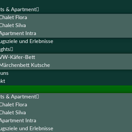
ts & Apartment
Chalet Flora
Chalet Silva
Apartment Intra
ugsziele und Erlebnisse
ights
VW-Käfer-Bett
Märchenbett Kutsche
 uns
kt
ts & Apartment
Chalet Flora
Chalet Silva
Apartment Intra
ugsziele und Erlebnisse