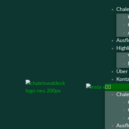
Chale
Ausfl
Highl
Über
Konta
Chale
Ausfl