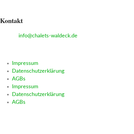
Kontakt
Kreuzfeld 14, 91790 Bechthal
E-Mail
:
info@chalets-waldeck.de
Tel:
+4915780952950
Impressum
Datenschutzerklärung
AGBs
Impressum
Datenschutzerklärung
AGBs