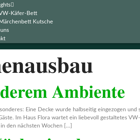
ights
VW-Käfer-Bett
Märchenbett Kutsche
 uns
kt
nenausbau
onderem Ambiente
esonderes: Eine Decke wurde halbseitig eingezogen und s
äste. Im Haus Flora wartet ein liebevoll gestaltetes VW-
 in den nächsten Wochen […]