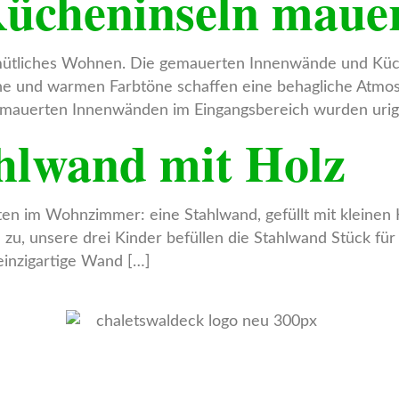
ücheninseln maue
emütliches Wohnen. Die gemauerten Innenwände und Küche
ine und warmen Farbtöne schaffen eine behagliche Atmos
n gemauerten Innenwänden im Eingangsbereich wurden uri
hlwand mit Holz
ten im Wohnzimmer: eine Stahlwand, gefüllt mit kleinen 
u, unsere drei Kinder befüllen die Stahlwand Stück für u
einzigartige Wand […]
Ihr Urlaub im